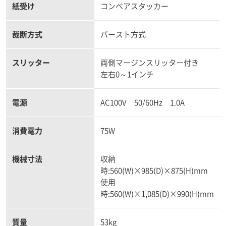
紙受け
コンベアスタッカー
裁断方式
バースト方式
スリッター
両側マージンスリッター付き
左右0～1インチ
電源
AC100V 50/60Hz 1.0A
消費電力
75W
機械寸法
収納
時:560(W)×985(D)×875(H)mm
使用
時:560(W)×1,085(D)×990(H)mm
質量
53kg